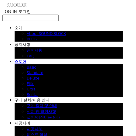
LOG IN
로그인
소개
About SOUND BLOCK
BLOG
공지사항
공지사항
FAQ
스토어
Basic
Standard
Deluxe
Elite
Ultra
Rental
구매 절차/이용 안내
구매 절차 및 안내
설치 전 확인사항
설치/이전비용 안내
시공사례
시공사례
테스트 영상