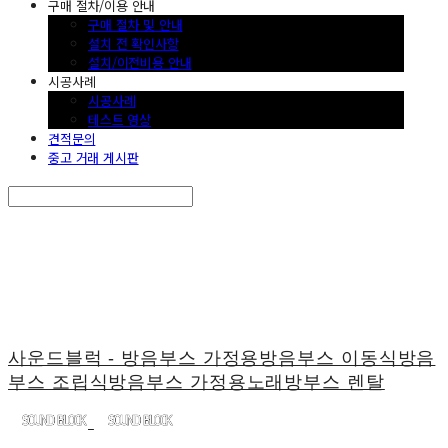
구매 절차/이용 안내
구매 절차 및 안내
설치 전 확인사항
설치/이전비용 안내
시공사례
시공사례
테스트 영상
견적문의
중고 거래 게시판
Search
검색
Log In
로그인
Cart
장바구니
사운드블럭 - 방음부스 가정용방음부스 이동식방음
부스 조립식방음부스 가정용노래방부스 렌탈