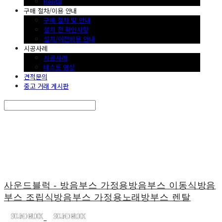
Rental
구매 절차/이용 안내
구매 절차 및 안내
설치 전 확인사항
설치/이전비용 안내
시공사례
시공사례
테스트 영상
견적문의
중고 거래 게시판
Search
검색
Log In
로그인
Cart
장바구니
사운드블럭 - 방음부스 가정용방음부스 이동식방음
부스 조립식방음부스 가정용노래방부스 렌탈