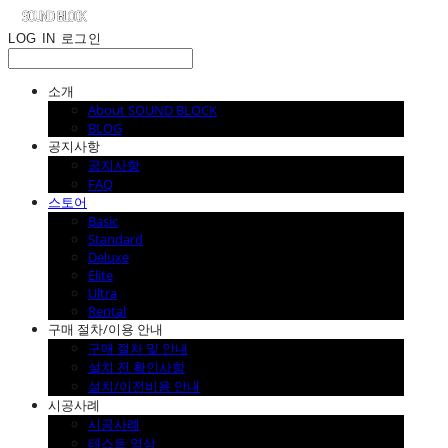
LOG IN
로그인
소개
About SOUND BLOCK
BLOG
공지사항
공지사항
FAQ
스토어
Basic
Standard
Deluxe
Elite
Ultra
Rental
구매 절차/이용 안내
구매 절차 및 안내
설치 전 확인사항
설치/이전비용 안내
시공사례
시공사례
테스트 영상