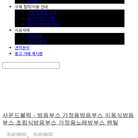
Rental
구매 절차/이용 안내
구매 절차 및 안내
설치 전 확인사항
설치/이전비용 안내
시공사례
시공사례
테스트 영상
견적문의
중고 거래 게시판
Search
검색
Log In
로그인
Cart
장바구니
사운드블럭 - 방음부스 가정용방음부스 이동식방음
부스 조립식방음부스 가정용노래방부스 렌탈