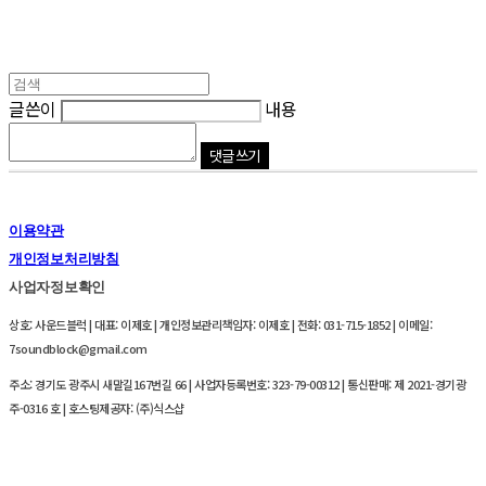
글쓴이
내용
댓글 쓰기
이용약관
개인정보처리방침
사업자정보확인
상호: 사운드블럭 | 대표: 이제호 | 개인정보관리책임자: 이제호 | 전화: 031-715-1852 | 이메일:
7soundblock@gmail.com
주소: 경기도 광주시 새말길167번길 66 | 사업자등록번호:
323-79-00312
| 통신판매:
제 2021-경기광
주-0316 호
| 호스팅제공자: (주)식스샵