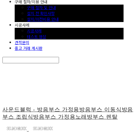
구매 절차/이용 안내
구매 절차 및 안내
설치 전 확인사항
설치/이전비용 안내
시공사례
시공사례
테스트 영상
견적문의
중고 거래 게시판
Search
검색
Log In
로그인
Cart
장바구니
사운드블럭 - 방음부스 가정용방음부스 이동식방음
부스 조립식방음부스 가정용노래방부스 렌탈