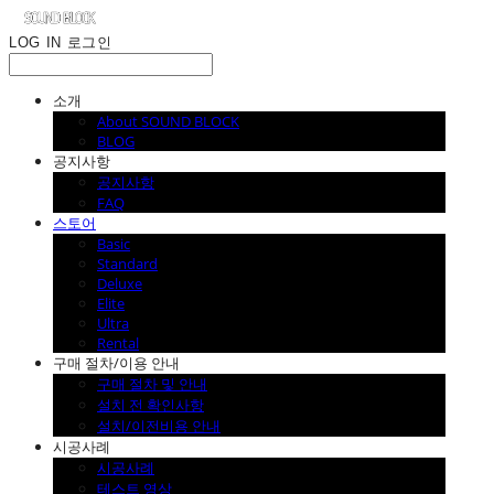
LOG IN
로그인
소개
About SOUND BLOCK
BLOG
공지사항
공지사항
FAQ
스토어
Basic
Standard
Deluxe
Elite
Ultra
Rental
구매 절차/이용 안내
구매 절차 및 안내
설치 전 확인사항
설치/이전비용 안내
시공사례
시공사례
테스트 영상