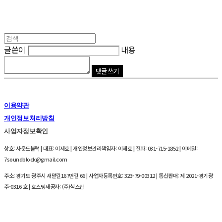
글쓴이
내용
댓글 쓰기
이용약관
개인정보처리방침
사업자정보확인
상호: 사운드블럭 | 대표: 이제호 | 개인정보관리책임자: 이제호 | 전화: 031-715-1852 | 이메일:
7soundblock@gmail.com
주소: 경기도 광주시 새말길167번길 66 | 사업자등록번호:
323-79-00312
| 통신판매:
제 2021-경기광
주-0316 호
| 호스팅제공자: (주)식스샵