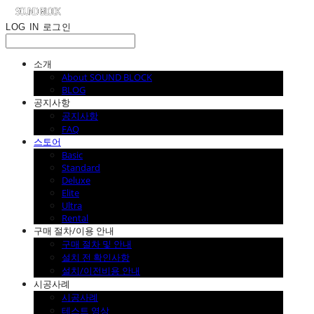
LOG IN
로그인
소개
About SOUND BLOCK
BLOG
공지사항
공지사항
FAQ
스토어
Basic
Standard
Deluxe
Elite
Ultra
Rental
구매 절차/이용 안내
구매 절차 및 안내
설치 전 확인사항
설치/이전비용 안내
시공사례
시공사례
테스트 영상