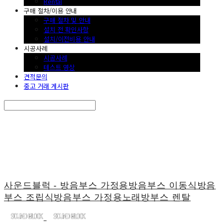
Rental
구매 절차/이용 안내
구매 절차 및 안내
설치 전 확인사항
설치/이전비용 안내
시공사례
시공사례
테스트 영상
견적문의
중고 거래 게시판
Search
검색
Log In
로그인
Cart
장바구니
사운드블럭 - 방음부스 가정용방음부스 이동식방음
부스 조립식방음부스 가정용노래방부스 렌탈