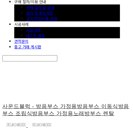
구매 절차/이용 안내
구매 절차 및 안내
설치 전 확인사항
설치/이전비용 안내
시공사례
시공사례
테스트 영상
견적문의
중고 거래 게시판
Search
검색
Log In
로그인
Cart
장바구니
사운드블럭 - 방음부스 가정용방음부스 이동식방음
부스 조립식방음부스 가정용노래방부스 렌탈