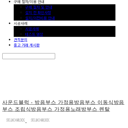
구매 절차/이용 안내
구매 절차 및 안내
설치 전 확인사항
설치/이전비용 안내
시공사례
시공사례
테스트 영상
견적문의
중고 거래 게시판
Search
검색
Log In
로그인
Cart
장바구니
사운드블럭 - 방음부스 가정용방음부스 이동식방음
부스 조립식방음부스 가정용노래방부스 렌탈