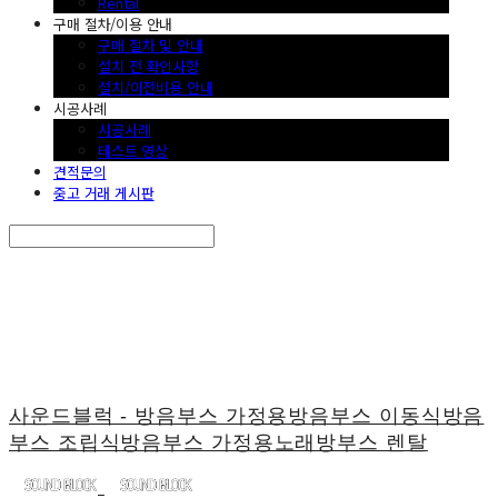
Rental
구매 절차/이용 안내
구매 절차 및 안내
설치 전 확인사항
설치/이전비용 안내
시공사례
시공사례
테스트 영상
견적문의
중고 거래 게시판
Search
검색
Log In
로그인
Cart
장바구니
사운드블럭 - 방음부스 가정용방음부스 이동식방음
부스 조립식방음부스 가정용노래방부스 렌탈