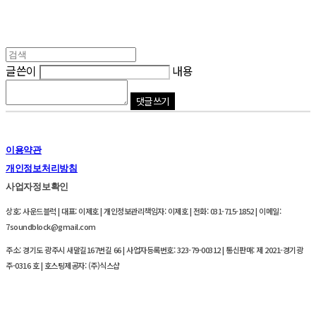
글쓴이
내용
댓글 쓰기
이용약관
개인정보처리방침
사업자정보확인
상호: 사운드블럭 | 대표: 이제호 | 개인정보관리책임자: 이제호 | 전화: 031-715-1852 | 이메일:
7soundblock@gmail.com
주소: 경기도 광주시 새말길167번길 66 | 사업자등록번호:
323-79-00312
| 통신판매:
제 2021-경기광
주-0316 호
| 호스팅제공자: (주)식스샵