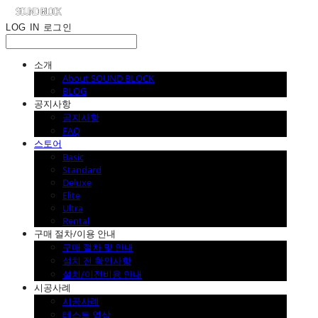
LOG IN
로그인
소개
About SOUND BLOCK
BLOG
공지사항
공지사항
FAQ
스토어
Basic
Standard
Deluxe
Elite
Ultra
Rental
구매 절차/이용 안내
구매 절차 및 안내
설치 전 확인사항
설치/이전비용 안내
시공사례
시공사례
테스트 영상