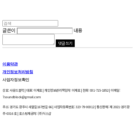
글쓴이
내용
댓글 쓰기
이용약관
개인정보처리방침
사업자정보확인
상호: 사운드블럭 | 대표: 이제호 | 개인정보관리책임자: 이제호 | 전화: 031-715-1852 | 이메일:
7soundblock@gmail.com
주소: 경기도 광주시 새말길167번길 66 | 사업자등록번호:
323-79-00312
| 통신판매:
제 2021-경기광
주-0316 호
| 호스팅제공자: (주)식스샵