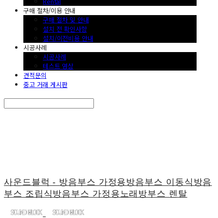
Rental
구매 절차/이용 안내
구매 절차 및 안내
설치 전 확인사항
설치/이전비용 안내
시공사례
시공사례
테스트 영상
견적문의
중고 거래 게시판
Search
검색
Log In
로그인
Cart
장바구니
사운드블럭 - 방음부스 가정용방음부스 이동식방음
부스 조립식방음부스 가정용노래방부스 렌탈