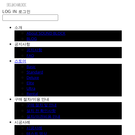
LOG IN
로그인
소개
About SOUND BLOCK
BLOG
공지사항
공지사항
FAQ
스토어
Basic
Standard
Deluxe
Elite
Ultra
Rental
구매 절차/이용 안내
구매 절차 및 안내
설치 전 확인사항
설치/이전비용 안내
시공사례
시공사례
테스트 영상