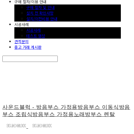
구매 절차/이용 안내
구매 절차 및 안내
설치 전 확인사항
설치/이전비용 안내
시공사례
시공사례
테스트 영상
견적문의
중고 거래 게시판
Search
검색
Log In
로그인
Cart
장바구니
사운드블럭 - 방음부스 가정용방음부스 이동식방음
부스 조립식방음부스 가정용노래방부스 렌탈