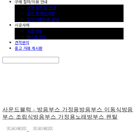
구매 절차/이용 안내
구매 절차 및 안내
설치 전 확인사항
설치/이전비용 안내
시공사례
시공사례
테스트 영상
견적문의
중고 거래 게시판
Search
검색
Log In
로그인
Cart
장바구니
사운드블럭 - 방음부스 가정용방음부스 이동식방음
부스 조립식방음부스 가정용노래방부스 렌탈