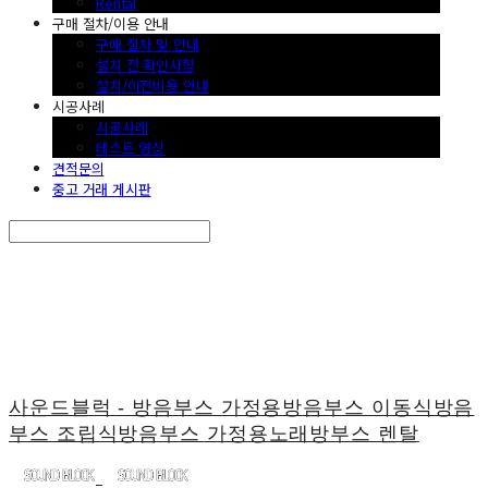
Rental
구매 절차/이용 안내
구매 절차 및 안내
설치 전 확인사항
설치/이전비용 안내
시공사례
시공사례
테스트 영상
견적문의
중고 거래 게시판
Search
검색
Log In
로그인
Cart
장바구니
사운드블럭 - 방음부스 가정용방음부스 이동식방음
부스 조립식방음부스 가정용노래방부스 렌탈