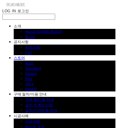
LOG IN
로그인
소개
About SOUND BLOCK
BLOG
공지사항
공지사항
FAQ
스토어
Basic
Standard
Deluxe
Elite
Ultra
Rental
구매 절차/이용 안내
구매 절차 및 안내
설치 전 확인사항
설치/이전비용 안내
시공사례
시공사례
테스트 영상