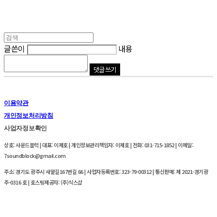
글쓴이
내용
댓글 쓰기
이용약관
개인정보처리방침
사업자정보확인
상호: 사운드블럭 | 대표: 이제호 | 개인정보관리책임자: 이제호 | 전화: 031-715-1852 | 이메일:
7soundblock@gmail.com
주소: 경기도 광주시 새말길167번길 66 | 사업자등록번호:
323-79-00312
| 통신판매:
제 2021-경기광
주-0316 호
| 호스팅제공자: (주)식스샵