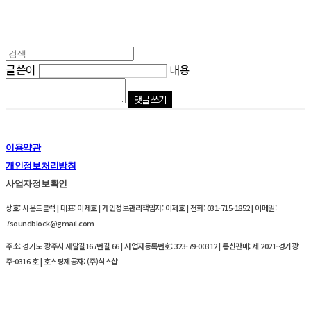
글쓴이
내용
댓글 쓰기
이용약관
개인정보처리방침
사업자정보확인
상호: 사운드블럭 | 대표: 이제호 | 개인정보관리책임자: 이제호 | 전화: 031-715-1852 | 이메일:
7soundblock@gmail.com
주소: 경기도 광주시 새말길167번길 66 | 사업자등록번호:
323-79-00312
| 통신판매:
제 2021-경기광
주-0316 호
| 호스팅제공자: (주)식스샵