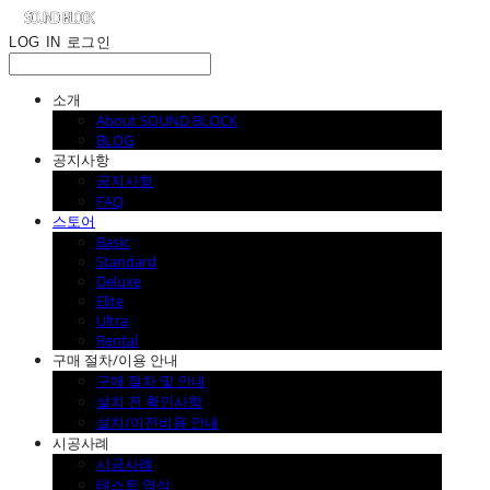
LOG IN
로그인
소개
About SOUND BLOCK
BLOG
공지사항
공지사항
FAQ
스토어
Basic
Standard
Deluxe
Elite
Ultra
Rental
구매 절차/이용 안내
구매 절차 및 안내
설치 전 확인사항
설치/이전비용 안내
시공사례
시공사례
테스트 영상