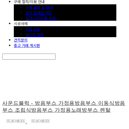
구매 절차/이용 안내
구매 절차 및 안내
설치 전 확인사항
설치/이전비용 안내
시공사례
시공사례
테스트 영상
견적문의
중고 거래 게시판
Search
검색
Log In
로그인
Cart
장바구니
사운드블럭 - 방음부스 가정용방음부스 이동식방음
부스 조립식방음부스 가정용노래방부스 렌탈