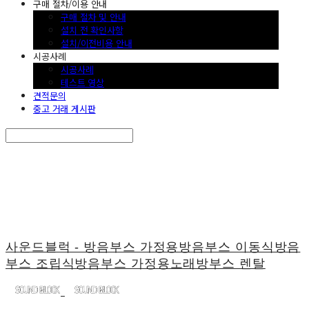
구매 절차/이용 안내
구매 절차 및 안내
설치 전 확인사항
설치/이전비용 안내
시공사례
시공사례
테스트 영상
견적문의
중고 거래 게시판
Search
검색
Log In
로그인
Cart
장바구니
사운드블럭 - 방음부스 가정용방음부스 이동식방음
부스 조립식방음부스 가정용노래방부스 렌탈