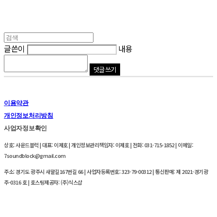
글쓴이
내용
댓글 쓰기
이용약관
개인정보처리방침
사업자정보확인
상호: 사운드블럭 | 대표: 이제호 | 개인정보관리책임자: 이제호 | 전화: 031-715-1852 | 이메일:
7soundblock@gmail.com
주소: 경기도 광주시 새말길167번길 66 | 사업자등록번호:
323-79-00312
| 통신판매:
제 2021-경기광
주-0316 호
| 호스팅제공자: (주)식스샵