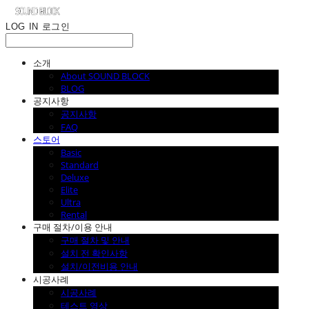
LOG IN
로그인
소개
About SOUND BLOCK
BLOG
공지사항
공지사항
FAQ
스토어
Basic
Standard
Deluxe
Elite
Ultra
Rental
구매 절차/이용 안내
구매 절차 및 안내
설치 전 확인사항
설치/이전비용 안내
시공사례
시공사례
테스트 영상