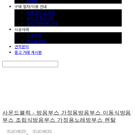
Rental
구매 절차/이용 안내
구매 절차 및 안내
설치 전 확인사항
설치/이전비용 안내
시공사례
시공사례
테스트 영상
견적문의
중고 거래 게시판
Search
검색
Log In
로그인
Cart
장바구니
사운드블럭 - 방음부스 가정용방음부스 이동식방음
부스 조립식방음부스 가정용노래방부스 렌탈