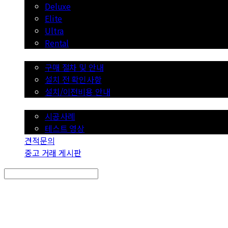
Deluxe
Elite
Ultra
Rental
구매 절차/이용 안내
구매 절차 및 안내
설치 전 확인사항
설치/이전비용 안내
시공사례
시공사례
테스트 영상
견적문의
중고 거래 게시판
Search
검색
Log In
로그인
Cart
장바구니