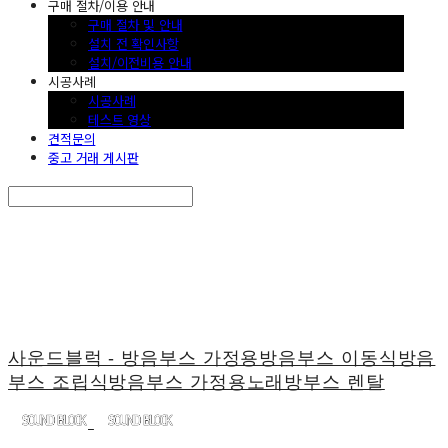
구매 절차/이용 안내
구매 절차 및 안내
설치 전 확인사항
설치/이전비용 안내
시공사례
시공사례
테스트 영상
견적문의
중고 거래 게시판
Search
검색
Log In
로그인
Cart
장바구니
사운드블럭 - 방음부스 가정용방음부스 이동식방음
부스 조립식방음부스 가정용노래방부스 렌탈