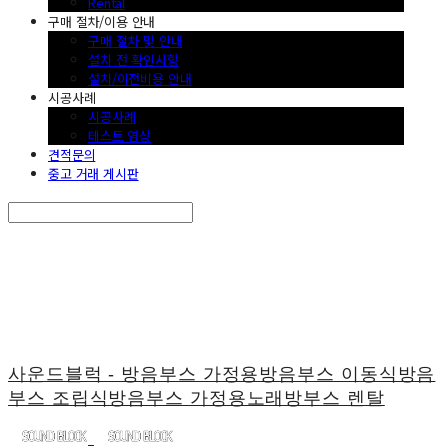
Rental
구매 절차/이용 안내
구매 절차 및 안내
설치 전 확인사항
설치/이전비용 안내
시공사례
시공사례
테스트 영상
견적문의
중고 거래 게시판
Search
검색
Log In
로그인
Cart
장바구니
사운드블럭 - 방음부스 가정용방음부스 이동식방음
부스 조립식방음부스 가정용노래방부스 렌탈