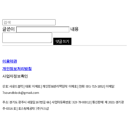
글쓴이
내용
댓글 쓰기
이용약관
개인정보처리방침
사업자정보확인
상호: 사운드블럭 | 대표: 이제호 | 개인정보관리책임자: 이제호 | 전화: 031-715-1852 | 이메일:
7soundblock@gmail.com
주소: 경기도 광주시 새말길167번길 66 | 사업자등록번호:
323-79-00312
| 통신판매:
제 2021-경기광
주-0316 호
| 호스팅제공자: (주)식스샵