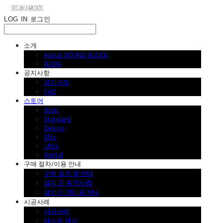
LOG IN
로그인
소개
About SOUND BLOCK
BLOG
공지사항
공지사항
FAQ
스토어
Basic
Standard
Deluxe
Elite
Ultra
Rental
구매 절차/이용 안내
구매 절차 및 안내
설치 전 확인사항
설치/이전비용 안내
시공사례
시공사례
테스트 영상