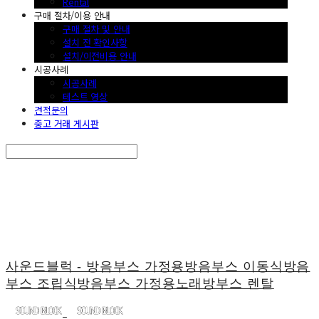
Rental
구매 절차/이용 안내
구매 절차 및 안내
설치 전 확인사항
설치/이전비용 안내
시공사례
시공사례
테스트 영상
견적문의
중고 거래 게시판
Search
검색
Log In
로그인
Cart
장바구니
사운드블럭 - 방음부스 가정용방음부스 이동식방음
부스 조립식방음부스 가정용노래방부스 렌탈