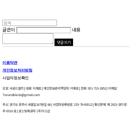
글쓴이
내용
댓글 쓰기
이용약관
개인정보처리방침
사업자정보확인
상호: 사운드블럭 | 대표: 이제호 | 개인정보관리책임자: 이제호 | 전화: 031-715-1852 | 이메일:
7soundblock@gmail.com
주소: 경기도 광주시 새말길167번길 66 | 사업자등록번호:
323-79-00312
| 통신판매:
제 2021-경기광
주-0316 호
| 호스팅제공자: (주)식스샵