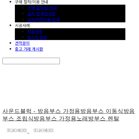
구매 절차/이용 안내
구매 절차 및 안내
설치 전 확인사항
설치/이전비용 안내
시공사례
시공사례
테스트 영상
견적문의
중고 거래 게시판
Search
검색
Log In
로그인
Cart
장바구니
사운드블럭 - 방음부스 가정용방음부스 이동식방음
부스 조립식방음부스 가정용노래방부스 렌탈