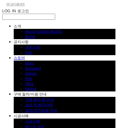
LOG IN
로그인
소개
About SOUND BLOCK
BLOG
공지사항
공지사항
FAQ
스토어
Basic
Standard
Deluxe
Elite
Ultra
Rental
구매 절차/이용 안내
구매 절차 및 안내
설치 전 확인사항
설치/이전비용 안내
시공사례
시공사례
테스트 영상