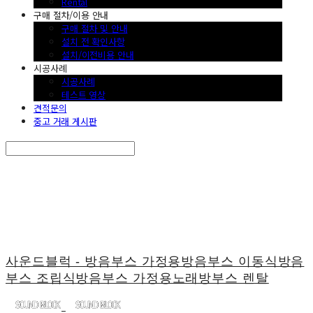
Rental
구매 절차/이용 안내
구매 절차 및 안내
설치 전 확인사항
설치/이전비용 안내
시공사례
시공사례
테스트 영상
견적문의
중고 거래 게시판
Search
검색
Log In
로그인
Cart
장바구니
사운드블럭 - 방음부스 가정용방음부스 이동식방음
부스 조립식방음부스 가정용노래방부스 렌탈