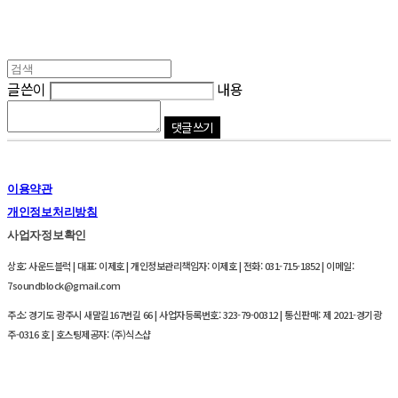
글쓴이
내용
댓글 쓰기
이용약관
개인정보처리방침
사업자정보확인
상호: 사운드블럭 | 대표: 이제호 | 개인정보관리책임자: 이제호 | 전화: 031-715-1852 | 이메일:
7soundblock@gmail.com
주소: 경기도 광주시 새말길167번길 66 | 사업자등록번호:
323-79-00312
| 통신판매:
제 2021-경기광
주-0316 호
| 호스팅제공자: (주)식스샵