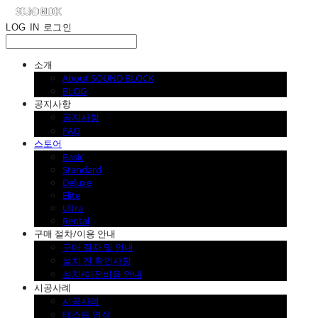
LOG IN
로그인
소개
About SOUND BLOCK
BLOG
공지사항
공지사항
FAQ
스토어
Basic
Standard
Deluxe
Elite
Ultra
Rental
구매 절차/이용 안내
구매 절차 및 안내
설치 전 확인사항
설치/이전비용 안내
시공사례
시공사례
테스트 영상