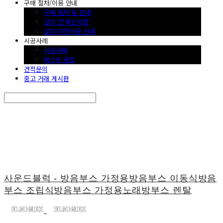
구매 절차/이용 안내
구매 절차 및 안내
설치 전 확인사항
설치/이전비용 안내
시공사례
시공사례
테스트 영상
견적문의
중고 거래 게시판
Search
검색
Log In
로그인
Cart
장바구니
사운드블럭 - 방음부스 가정용방음부스 이동식방음
부스 조립식방음부스 가정용노래방부스 렌탈