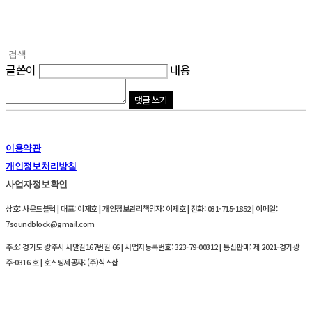
글쓴이
내용
댓글 쓰기
이용약관
개인정보처리방침
사업자정보확인
상호: 사운드블럭 | 대표: 이제호 | 개인정보관리책임자: 이제호 | 전화: 031-715-1852 | 이메일:
7soundblock@gmail.com
주소: 경기도 광주시 새말길167번길 66 | 사업자등록번호:
323-79-00312
| 통신판매:
제 2021-경기광
주-0316 호
| 호스팅제공자: (주)식스샵