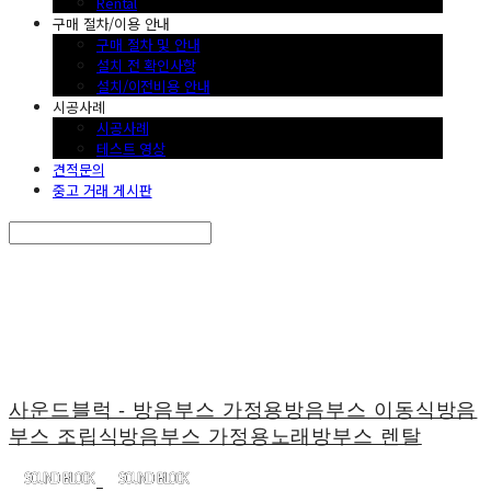
Rental
구매 절차/이용 안내
구매 절차 및 안내
설치 전 확인사항
설치/이전비용 안내
시공사례
시공사례
테스트 영상
견적문의
중고 거래 게시판
Search
검색
Log In
로그인
Cart
장바구니
사운드블럭 - 방음부스 가정용방음부스 이동식방음
부스 조립식방음부스 가정용노래방부스 렌탈