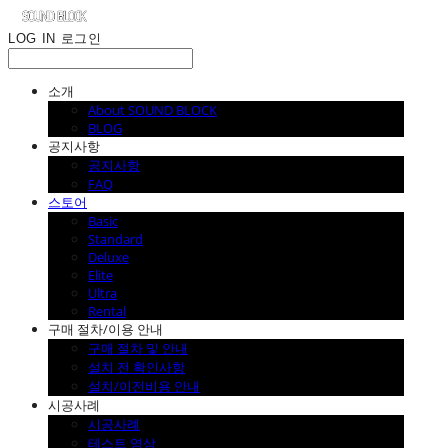
LOG IN
로그인
소개
About SOUND BLOCK
BLOG
공지사항
공지사항
FAQ
스토어
Basic
Standard
Deluxe
Elite
Ultra
Rental
구매 절차/이용 안내
구매 절차 및 안내
설치 전 확인사항
설치/이전비용 안내
시공사례
시공사례
테스트 영상