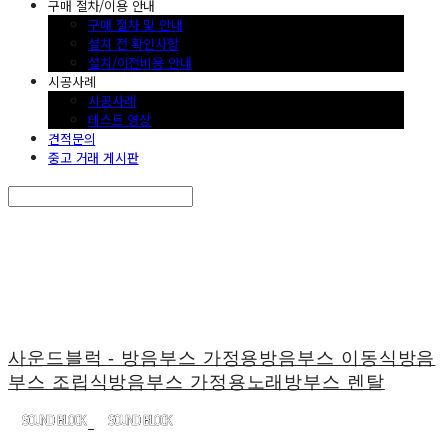
구매 절차/이용 안내
구매 절차 및 안내
설치 전 확인사항
설치/이전비용 안내
시공사례
시공사례
테스트 영상
견적문의
중고 거래 게시판
Search
검색
Log In
로그인
Cart
장바구니
사운드블럭 - 방음부스 가정용방음부스 이동식방음
부스 조립식방음부스 가정용노래방부스 렌탈