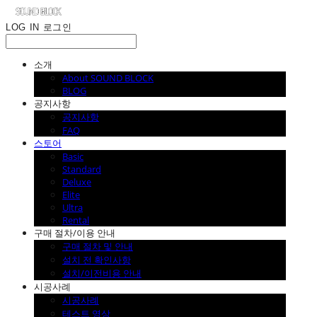
LOG IN
로그인
소개
About SOUND BLOCK
BLOG
공지사항
공지사항
FAQ
스토어
Basic
Standard
Deluxe
Elite
Ultra
Rental
구매 절차/이용 안내
구매 절차 및 안내
설치 전 확인사항
설치/이전비용 안내
시공사례
시공사례
테스트 영상