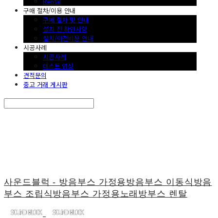
Rental
구매 절차/이용 안내
구매 절차 및 안내
설치 전 확인사항
설치/이전비용 안내
시공사례
시공사례
테스트 영상
견적문의
중고 거래 게시판
Search
검색
Log In
로그인
Cart
장바구니
사운드블럭 - 방음부스 가정용방음부스 이동식방음
부스 조립식방음부스 가정용노래방부스 렌탈