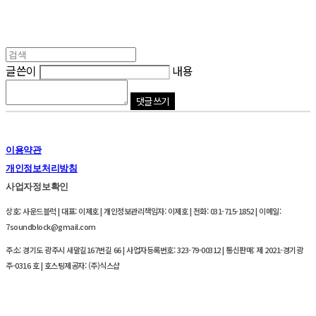
글쓴이
내용
댓글 쓰기
이용약관
개인정보처리방침
사업자정보확인
상호: 사운드블럭 | 대표: 이제호 | 개인정보관리책임자: 이제호 | 전화: 031-715-1852 | 이메일:
7soundblock@gmail.com
주소: 경기도 광주시 새말길167번길 66 | 사업자등록번호:
323-79-00312
| 통신판매:
제 2021-경기광
주-0316 호
| 호스팅제공자: (주)식스샵