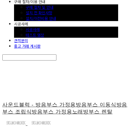
구매 절차/이용 안내
구매 절차 및 안내
설치 전 확인사항
설치/이전비용 안내
시공사례
시공사례
테스트 영상
견적문의
중고 거래 게시판
Search
검색
Log In
로그인
Cart
장바구니
사운드블럭 - 방음부스 가정용방음부스 이동식방음
부스 조립식방음부스 가정용노래방부스 렌탈