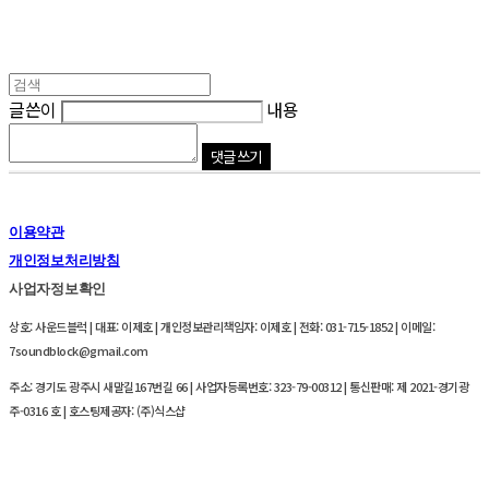
글쓴이
내용
댓글 쓰기
이용약관
개인정보처리방침
사업자정보확인
상호: 사운드블럭 | 대표: 이제호 | 개인정보관리책임자: 이제호 | 전화: 031-715-1852 | 이메일:
7soundblock@gmail.com
주소: 경기도 광주시 새말길167번길 66 | 사업자등록번호:
323-79-00312
| 통신판매:
제 2021-경기광
주-0316 호
| 호스팅제공자: (주)식스샵