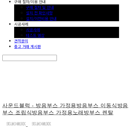
구매 절차/이용 안내
구매 절차 및 안내
설치 전 확인사항
설치/이전비용 안내
시공사례
시공사례
테스트 영상
견적문의
중고 거래 게시판
Search
검색
Log In
로그인
Cart
장바구니
사운드블럭 - 방음부스 가정용방음부스 이동식방음
부스 조립식방음부스 가정용노래방부스 렌탈