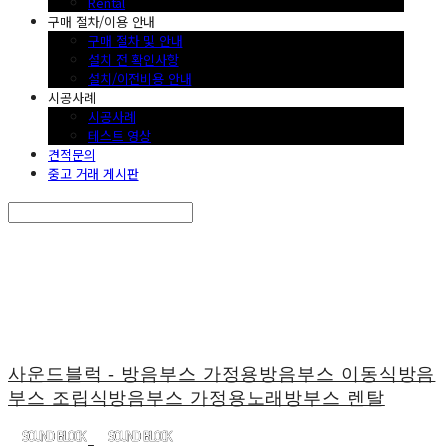
Rental
구매 절차/이용 안내
구매 절차 및 안내
설치 전 확인사항
설치/이전비용 안내
시공사례
시공사례
테스트 영상
견적문의
중고 거래 게시판
Search
검색
Log In
로그인
Cart
장바구니
사운드블럭 - 방음부스 가정용방음부스 이동식방음
부스 조립식방음부스 가정용노래방부스 렌탈