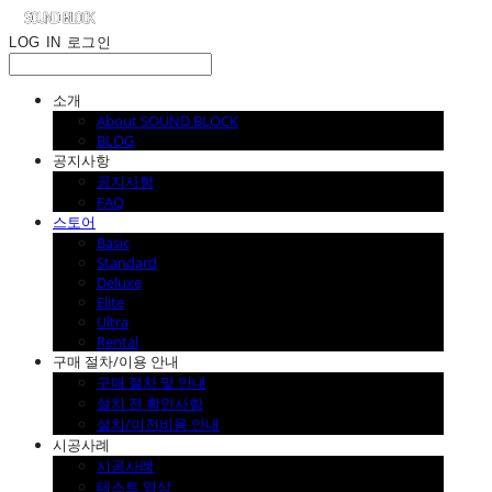
LOG IN
로그인
소개
About SOUND BLOCK
BLOG
공지사항
공지사항
FAQ
스토어
Basic
Standard
Deluxe
Elite
Ultra
Rental
구매 절차/이용 안내
구매 절차 및 안내
설치 전 확인사항
설치/이전비용 안내
시공사례
시공사례
테스트 영상