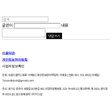
글쓴이
내용
댓글 쓰기
이용약관
개인정보처리방침
사업자정보확인
상호: 사운드블럭 | 대표: 이제호 | 개인정보관리책임자: 이제호 | 전화: 031-715-1852 | 이메일:
7soundblock@gmail.com
주소: 경기도 광주시 새말길167번길 66 | 사업자등록번호:
323-79-00312
| 통신판매:
제 2021-경기광
주-0316 호
| 호스팅제공자: (주)식스샵