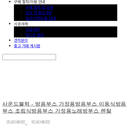
구매 절차/이용 안내
구매 절차 및 안내
설치 전 확인사항
설치/이전비용 안내
시공사례
시공사례
테스트 영상
견적문의
중고 거래 게시판
Search
검색
Log In
로그인
Cart
장바구니
사운드블럭 - 방음부스 가정용방음부스 이동식방음
부스 조립식방음부스 가정용노래방부스 렌탈