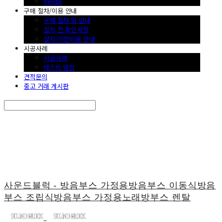
Rental
구매 절차/이용 안내
구매 절차 및 안내
설치 전 확인사항
설치/이전비용 안내
시공사례
시공사례
테스트 영상
견적문의
중고 거래 게시판
Search
검색
Log In
로그인
Cart
장바구니
사운드블럭 - 방음부스 가정용방음부스 이동식방음
부스 조립식방음부스 가정용노래방부스 렌탈