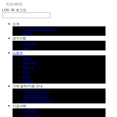
LOG IN
로그인
소개
About SOUND BLOCK
BLOG
공지사항
공지사항
FAQ
스토어
Basic
Standard
Deluxe
Elite
Ultra
Rental
구매 절차/이용 안내
구매 절차 및 안내
설치 전 확인사항
설치/이전비용 안내
시공사례
시공사례
테스트 영상