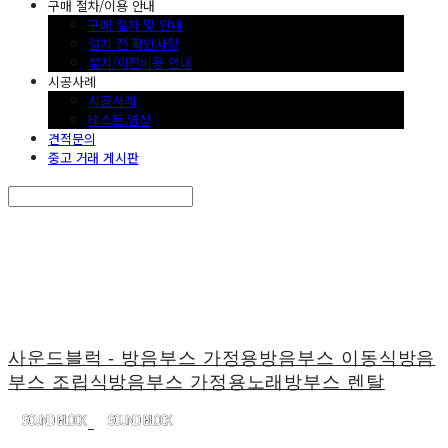
구매 절차/이용 안내
구매 절차 및 안내
설치 전 확인사항
설치/이전비용 안내
시공사례
시공사례
테스트 영상
견적문의
중고 거래 게시판
Search
검색
Log In
로그인
Cart
장바구니
사운드블럭 - 방음부스 가정용방음부스 이동식방음
부스 조립식방음부스 가정용노래방부스 렌탈