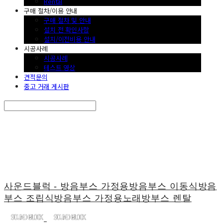
Rental
구매 절차/이용 안내
구매 절차 및 안내
설치 전 확인사항
설치/이전비용 안내
시공사례
시공사례
테스트 영상
견적문의
중고 거래 게시판
Search
검색
Log In
로그인
Cart
장바구니
사운드블럭 - 방음부스 가정용방음부스 이동식방음
부스 조립식방음부스 가정용노래방부스 렌탈