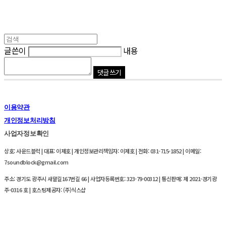
글쓴이
내용
댓글 쓰기
이용약관
개인정보처리방침
사업자정보확인
상호: 사운드블럭 | 대표: 이제호 | 개인정보관리책임자: 이제호 | 전화: 031-715-1852 | 이메일:
7soundblock@gmail.com
주소: 경기도 광주시 새말길167번길 66 | 사업자등록번호:
323-79-00312
| 통신판매:
제 2021-경기광
주-0316 호
| 호스팅제공자: (주)식스샵