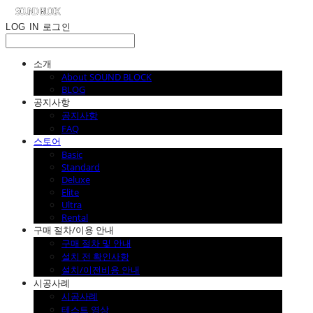
LOG IN
로그인
소개
About SOUND BLOCK
BLOG
공지사항
공지사항
FAQ
스토어
Basic
Standard
Deluxe
Elite
Ultra
Rental
구매 절차/이용 안내
구매 절차 및 안내
설치 전 확인사항
설치/이전비용 안내
시공사례
시공사례
테스트 영상