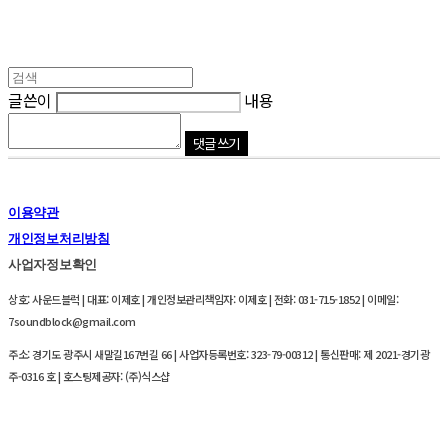
글쓴이
내용
댓글 쓰기
이용약관
개인정보처리방침
사업자정보확인
상호: 사운드블럭 | 대표: 이제호 | 개인정보관리책임자: 이제호 | 전화: 031-715-1852 | 이메일:
7soundblock@gmail.com
주소: 경기도 광주시 새말길167번길 66 | 사업자등록번호:
323-79-00312
| 통신판매:
제 2021-경기광
주-0316 호
| 호스팅제공자: (주)식스샵