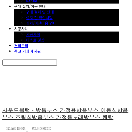
Rental
구매 절차/이용 안내
구매 절차 및 안내
설치 전 확인사항
설치/이전비용 안내
시공사례
시공사례
테스트 영상
견적문의
중고 거래 게시판
Search
검색
Log In
로그인
Cart
장바구니
사운드블럭 - 방음부스 가정용방음부스 이동식방음
부스 조립식방음부스 가정용노래방부스 렌탈