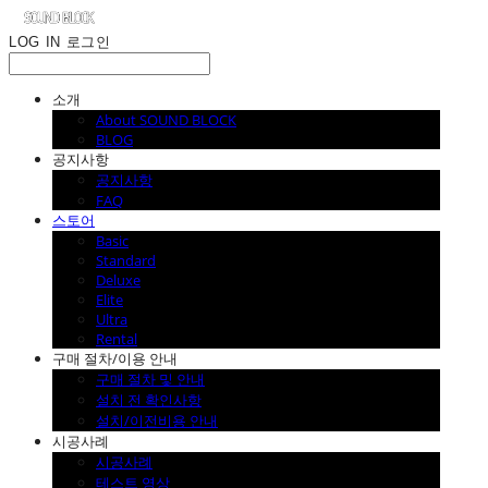
LOG IN
로그인
소개
About SOUND BLOCK
BLOG
공지사항
공지사항
FAQ
스토어
Basic
Standard
Deluxe
Elite
Ultra
Rental
구매 절차/이용 안내
구매 절차 및 안내
설치 전 확인사항
설치/이전비용 안내
시공사례
시공사례
테스트 영상