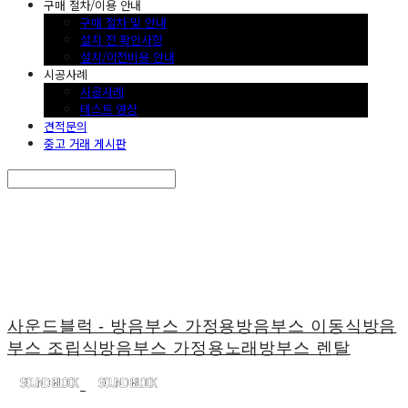
구매 절차/이용 안내
구매 절차 및 안내
설치 전 확인사항
설치/이전비용 안내
시공사례
시공사례
테스트 영상
견적문의
중고 거래 게시판
Search
검색
Log In
로그인
Cart
장바구니
사운드블럭 - 방음부스 가정용방음부스 이동식방음
부스 조립식방음부스 가정용노래방부스 렌탈