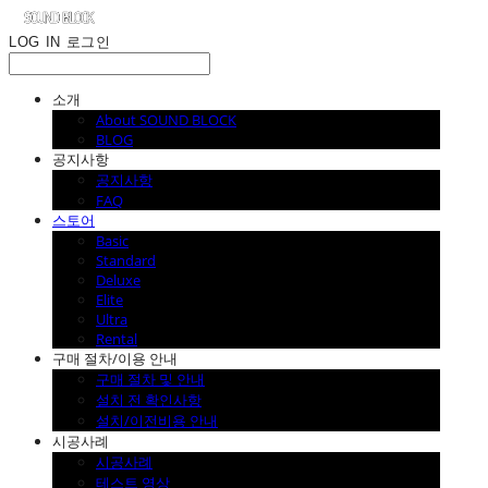
LOG IN
로그인
소개
About SOUND BLOCK
BLOG
공지사항
공지사항
FAQ
스토어
Basic
Standard
Deluxe
Elite
Ultra
Rental
구매 절차/이용 안내
구매 절차 및 안내
설치 전 확인사항
설치/이전비용 안내
시공사례
시공사례
테스트 영상