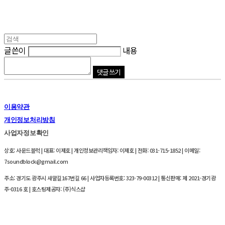
글쓴이
내용
댓글 쓰기
이용약관
개인정보처리방침
사업자정보확인
상호: 사운드블럭 | 대표: 이제호 | 개인정보관리책임자: 이제호 | 전화: 031-715-1852 | 이메일:
7soundblock@gmail.com
주소: 경기도 광주시 새말길167번길 66 | 사업자등록번호:
323-79-00312
| 통신판매:
제 2021-경기광
주-0316 호
| 호스팅제공자: (주)식스샵