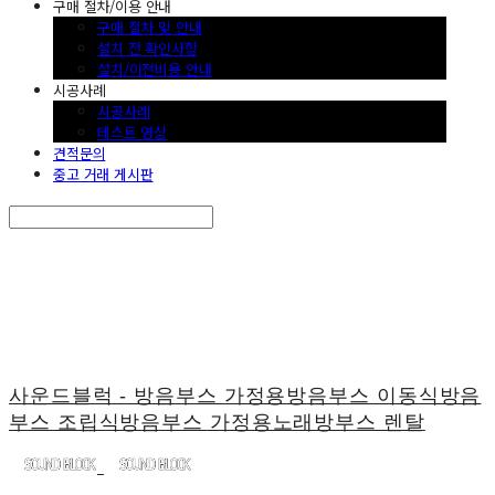
구매 절차/이용 안내
구매 절차 및 안내
설치 전 확인사항
설치/이전비용 안내
시공사례
시공사례
테스트 영상
견적문의
중고 거래 게시판
Search
검색
Log In
로그인
Cart
장바구니
사운드블럭 - 방음부스 가정용방음부스 이동식방음
부스 조립식방음부스 가정용노래방부스 렌탈