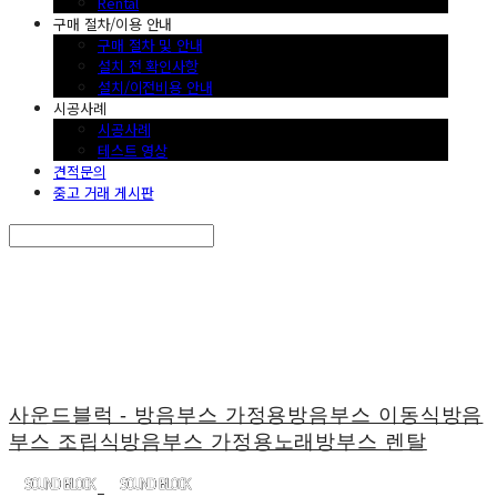
Rental
구매 절차/이용 안내
구매 절차 및 안내
설치 전 확인사항
설치/이전비용 안내
시공사례
시공사례
테스트 영상
견적문의
중고 거래 게시판
Search
검색
Log In
로그인
Cart
장바구니
사운드블럭 - 방음부스 가정용방음부스 이동식방음
부스 조립식방음부스 가정용노래방부스 렌탈