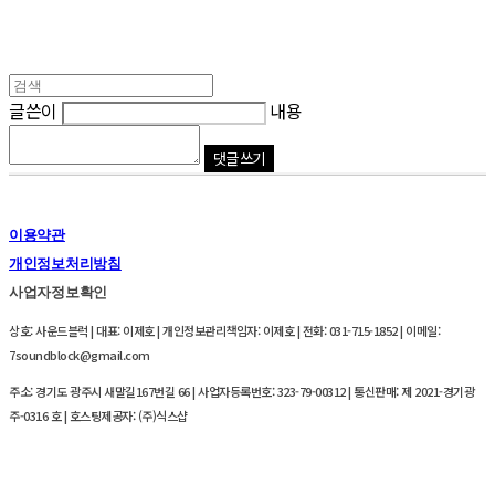
글쓴이
내용
댓글 쓰기
이용약관
개인정보처리방침
사업자정보확인
상호: 사운드블럭 | 대표: 이제호 | 개인정보관리책임자: 이제호 | 전화: 031-715-1852 | 이메일:
7soundblock@gmail.com
주소: 경기도 광주시 새말길167번길 66 | 사업자등록번호:
323-79-00312
| 통신판매:
제 2021-경기광
주-0316 호
| 호스팅제공자: (주)식스샵