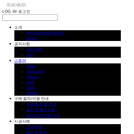
LOG IN
로그인
소개
About SOUND BLOCK
BLOG
공지사항
공지사항
FAQ
스토어
Basic
Standard
Deluxe
Elite
Ultra
Rental
구매 절차/이용 안내
구매 절차 및 안내
설치 전 확인사항
설치/이전비용 안내
시공사례
시공사례
테스트 영상