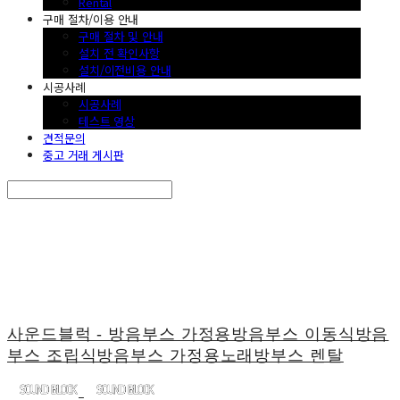
Rental
구매 절차/이용 안내
구매 절차 및 안내
설치 전 확인사항
설치/이전비용 안내
시공사례
시공사례
테스트 영상
견적문의
중고 거래 게시판
Search
검색
Log In
로그인
Cart
장바구니
사운드블럭 - 방음부스 가정용방음부스 이동식방음
부스 조립식방음부스 가정용노래방부스 렌탈