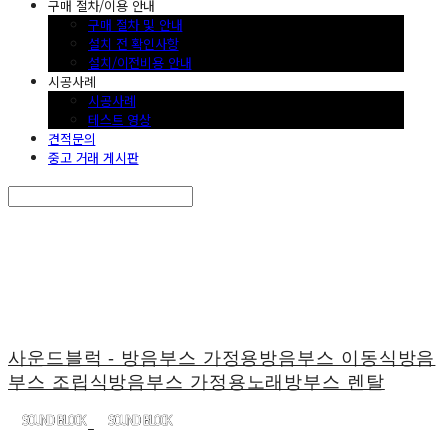
구매 절차/이용 안내
구매 절차 및 안내
설치 전 확인사항
설치/이전비용 안내
시공사례
시공사례
테스트 영상
견적문의
중고 거래 게시판
Search
검색
Log In
로그인
Cart
장바구니
사운드블럭 - 방음부스 가정용방음부스 이동식방음
부스 조립식방음부스 가정용노래방부스 렌탈