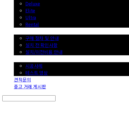
Deluxe
Elite
Ultra
Rental
구매 절차/이용 안내
구매 절차 및 안내
설치 전 확인사항
설치/이전비용 안내
시공사례
시공사례
테스트 영상
견적문의
중고 거래 게시판
Search
검색
Log In
로그인
Cart
장바구니